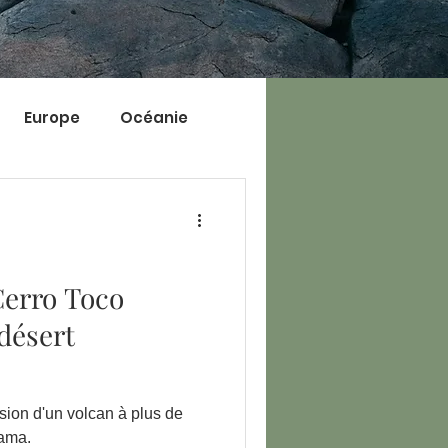
Europe
Océanie
Cerro Toco
désert
sion d'un volcan à plus de
cama.