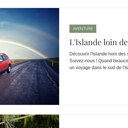
AVENTURE
L'Islande loin de 
Découvrir l'Islande hors des s
Suivez-nous ! Quand beaucou
un voyage dans le sud de l'I
Cercle d'Or, des plages de sa
lagune glaciaire de Jokulsar
recommandons vivement de pr
delà pour une immersion au c
islandaises ! Voici 