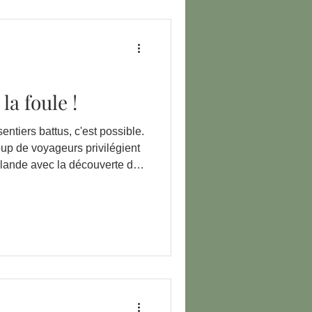
la foule !
entiers battus, c'est possible.
p de voyageurs privilégient
slande avec la découverte du
ble noir de Vik et de la
lon, nous vous
endre le temps d'aller au
oeur des terres isolées
quelques-uns de nos coup de coeur !