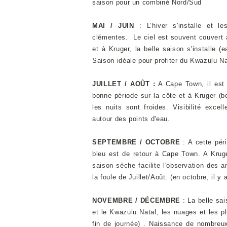
saison pour un combiné Nord/Sud
MAI / JUIN
: L’hiver s'installe et 
clémentes. Le ciel est souvent couvert 
et à Kruger, la belle saison s'installe 
Saison idéale pour profiter du Kwazulu Na
JUILLET / AOÛT :
A Cape Town, il est f
bonne période sur la côte et à Kruger (b
les nuits sont froides. Visibilité exce
autour des points d'eau.
SEPTEMBRE / OCTOBRE
: A cette pér
bleu est de retour à Cape Town. A Krug
saison sèche facilite l'observation des
la foule de Juillet/Août. (en octobre, il y
NOVEMBRE / DÉCEMBRE
: La belle sa
et le Kwazulu Natal, les nuages et les p
fin de journée) . Naissance de nombreu