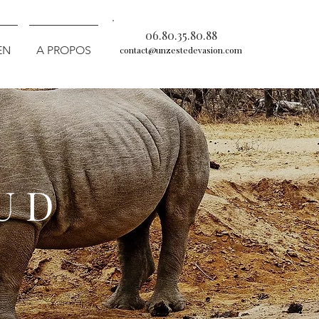
06.80.35.80.88
EN
A PROPOS
contact@unzestedevasion.com
U D