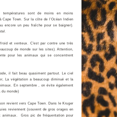
les températures sont de moins en moins
à Cape Town. Sur la côte de l’Océan Indien
(eau encore un peu fraîche pour se baigner).
tal.
roid et venteux. C'est par contre une très
eaucoup de monde sur les sites). Attention,
llente pour les animaux qui se concentrent
iode, il fait beau quasiment partout. Le ciel
er, La végétation a beaucoup diminué et la
 animaux. En septembre , on évite également
 a du monde)
ison revient vers Cape Town. Dans le Kruger
luies reviennent (souvent de gros orages en
x animaux. Gros pic de fréquentation pour