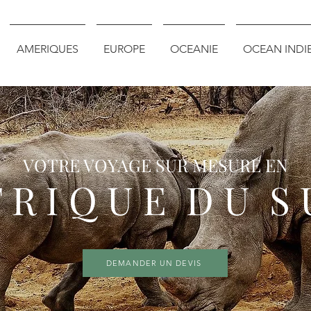
AMERIQUES
EUROPE
OCEANIE
OCEAN INDI
VOTRE VOYAGE SUR MESURE EN
F R I Q U E D U S 
DEMANDER UN DEVIS