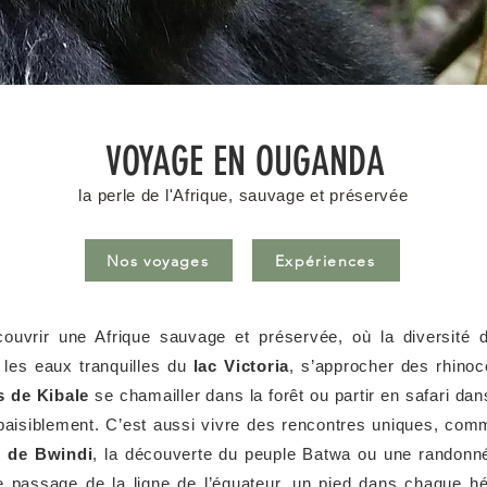
VOYAGE EN OUGANDA
la perle de l'Afrique, sauvage et préservée
Nos voyages
Expériences
écouvrir une Afrique sauvage et préservée, où la diversit
t les eaux tranquilles du
lac Victoria
, s’approcher des rhino
 de Kibale
se chamailler dans la forêt ou partir en safari dan
paisiblement. C’est aussi vivre des rencontres uniques, com
t de Bwindi
, la découverte du peuple Batwa ou une randonn
le passage de la ligne de l’équateur, un pied dans chaque 