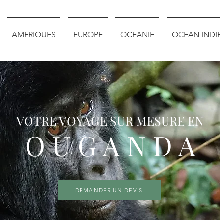
AMERIQUES
EUROPE
OCEANIE
OCEAN INDI
VOTRE VOYAGE SUR MESURE EN
O U G A N D A
DEMANDER UN DEVIS