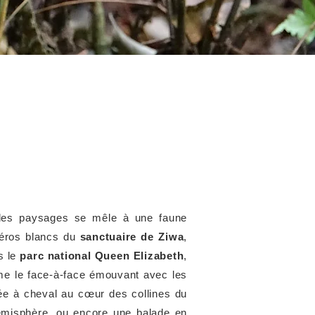
é des paysages se mêle à une faune
céros blancs du
sanctuaire de Ziwa
,
s le
parc national Queen Elizabeth
,
me le face-à-face émouvant avec les
ée à cheval au cœur des collines du
hémisphère, ou encore une balade en