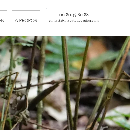
06.80.35.80.88
EN
A PROPOS
contact@unzestedevasion.com