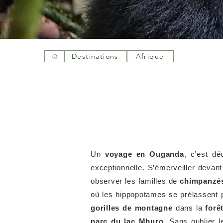
Destinations
Afrique
Un
voyage en Ouganda
, c’est d
exceptionnelle. S’émerveiller devan
observer les familles de
chimpanzés
où les hippopotames se prélassent 
gorilles de montagne
dans la
forê
parc du lac Mburo
. Sans oublier 