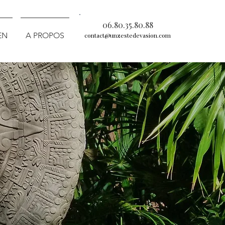
06.80.35.80.88
EN
A PROPOS
contact@unzestedevasion.com