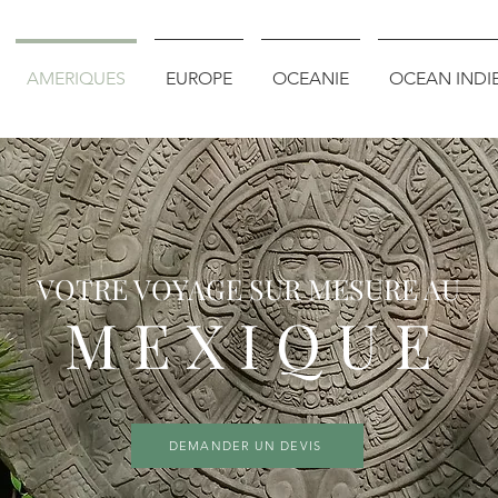
AMERIQUES
EUROPE
OCEANIE
OCEAN INDI
VOTRE VOYAGE SUR MESURE AU
M E X I Q U E
DEMANDER UN DEVIS