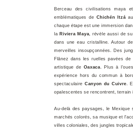
Berceau des civilisations maya e
emblématiques de
Chichén Itzá
au
chaque étape est une immersion dan
la
Riviera Maya
, révèle aussi de s
dans une eau cristalline. Autour d
merveilles insoupçonnées. Des jun
Flânez dans les ruelles pavées de
artistique de
Oaxaca
. Plus à l’oue
expérience hors du commun à bor
spectaculaire
Canyon du Cuivre
. 
opalescentes se rencontrent, terrain 
Au-delà des paysages, le Mexique s
marchés colorés, sa musique et l’acc
villes coloniales, des jungles tropic