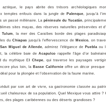
t aztèque, le pays abrite des trésors archéologiques m
x temples enfouis dans la jungle de
Palenque
, jusqu’à l’
s un passé millénaire. La
péninsule du Yucatán
, principalem
ublimes sites mayas, des réserves naturelles préservées et 
e
Tulum
, la mer des Caraïbes borde des plages paradisiaq
gles du
Chiapas
jusqu’à l’effervescence de
Mexico
, on trave
San Miguel de Allende
, admirez l’élégance de
Puebla
ou l
st, la célèbre baie de
Acapulco
rappelle l’âge d’or balnéai
d du mythique E
l Chepe
, qui traverse les paysages vertig
Encore plus loin, la
Basse Californie
offre un décor presque 
idéal pour la plongée et l’observation de la faune marine.
éduit par son art de vivre, sa gastronomie classée au pat
ueil chaleureux de sa population. Quel Mexique vous attire ? C
ales, des plages caribéennes ou des déserts grandioses ?