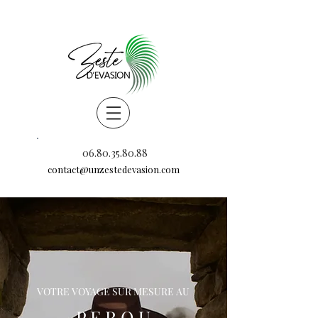
06.80.35.80.88
contact@unzestedevasion.com
VOTRE VOYAGE SUR MESURE AU
P E R O U