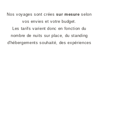
Nos voyages sont crées
sur mesure
selon
vos envies et votre budget.
Les tarifs varient donc en fonction du
nombre de nuits sur place, du standing
d'hébergements souhaité, des expériences
proposées, ainsi que du prix des vols
internationaux
ESSENTIEL DU BELIZE AU VOLANT
11 JOURS - A partir de 3 600€
(Vols inclus)