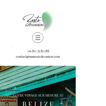
06.80.35.80.88
contact@unzestedevasion.com
VOTRE VOYAGE SUR MESURE AU
B E L I Z E