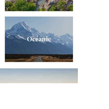
Océanie
Afrique du Sud
De Johannesburg jusqu'à Cape Town