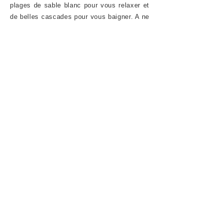
plages de sable blanc pour vous relaxer et
de belles cascades pour vous baigner. A ne
pas manquer : les collines de Wairinding,
la cascade bleu turquoise de Waimarang ou
encore un coucher de soleil sur l'étonnante
plage de Walakiri et ses mangroves
étonnantes