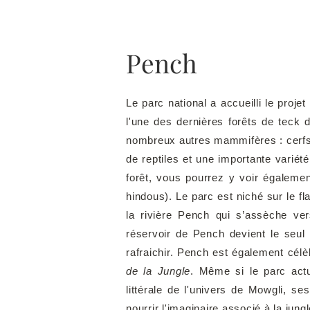
Pench
Le parc national a accueilli le proje
l'une des dernières forêts de teck d
nombreux autres mammifères : cerfs
de reptiles et une importante varié
forêt, vous pourrez y voir égaleme
hindous).
Le parc est
niché sur le f
la rivière Pench qui s’assèche vers
réservoir de Pench devient le seul
rafraichir. Pench est également cél
de la Jungle
. Même si le parc act
littérale de l'univers de Mowgli, s
nourrir l'imaginaire associé à la jung