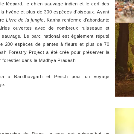
 le léopard, le chien sauvage indien et le cerf des
 la hyène et plus de 300 espèces d'oiseaux. Ayant
bre
Livre de la jungle
, Kanha renferme d'abondante
airies ouvertes avec de nombreux ruisseaux et
ne sauvage.
Le parc national est également réputé
 de 200 espèces de plantes à fleurs et plus de 70
h Forestry Project a été crée pour préserver la
ur forestier dans le Madhya Pradesh.
ha à Bandhavgarh et Pench pour un voyage
age.
maharajas de Rewa, le parc est aujourd'hui un