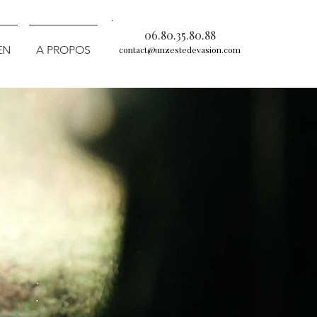
06.80.35.80.88
EN
A PROPOS
contact@unzestedevasion.com