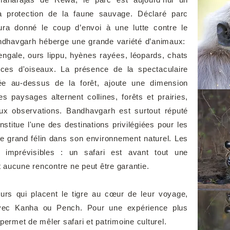
a protection de la faune sauvage. Déclaré parc
ura donné le coup d’envoi à une lutte contre le
ndhavgarh héberge une grande variété d’animaux:
engale, ours lippu, hyènes rayées, léopards, chats
es d'oiseaux. La présence de la spectaculaire
ée au-dessus de la forêt, ajoute une dimension
s paysages alternent collines, forêts et prairies,
ux observations. Bandhavgarh est surtout réputé
nstitue l'une des destinations privilégiées pour les
le grand félin dans son environnement naturel. Les
u imprévisibles : un safari est avant tout une
 aucune rencontre ne peut être garantie.
rs qui placent le tigre au cœur de leur voyage,
vec Kanha ou Pench. Pour une expérience plus
permet de mêler safari et patrimoine culturel.